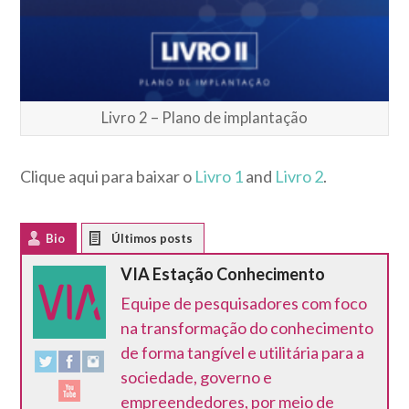
Livro 2 – Plano de implantação
Clique aqui para baixar o
Livro 1
and
Livro 2
.
Bio
Latest Posts
VIA Estação Conhecimento
Equipe de pesquisadores com foco
na transformação do conhecimento
de forma tangível e utilitária para a
sociedade, governo e
empreendedores, por meio de