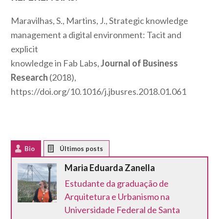
Maravilhas, S., Martins, J., Strategic knowledge
management a digital environment: Tacit and
explicit
knowledge in Fab Labs,
Journal of Business
Research
(2018),
https://doi.org/10.1016/j.jbusres.2018.01.061
Bio
Latest Posts
Maria Eduarda Zanella
Estudante da graduação de
Arquitetura e Urbanismo na
Universidade Federal de Santa