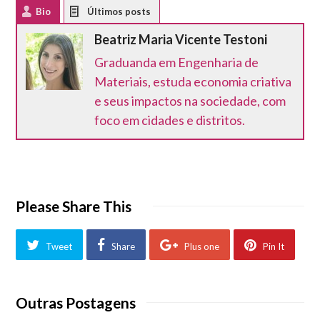
Bio
Latest Posts
Beatriz Maria Vicente Testoni
Graduanda em Engenharia de
Materiais, estuda economia criativa
e seus impactos na sociedade, com
foco em cidades e distritos.
Please Share This
Tweet
Share
Plus one
Pin It
Outras Postagens