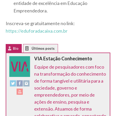
entidade de excelência em Educação
Empreendedora.
Inscreva-se gratuitamente no link:
https://eduforadacaixa.com.br
Bio
Latest Posts
VIA Estação Conhecimento
Equipe de pesquisadores com foco
na transformação do conhecimento
de forma tangível e utilitária para a
sociedade, governo e
empreendedores, por meio de
ações de ensino, pesquisa e
extensão. Atuamos de forma
colaborativa e em rede, conectando