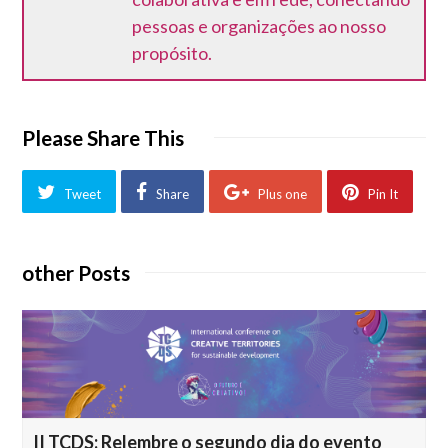
pessoas e organizações ao nosso
propósito.
Please Share This
Tweet
Share
Plus one
Pin It
other Posts
II TCDS: Relembre o segundo dia do evento