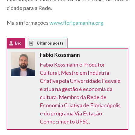
cidade para a Rede.
Mais informações
www.floripamanha.org
Bio
Latest Posts
Fabio Kossmann
Fabio Kossmann é Produtor
Cultural, Mestre em Indústria
Criativa pela Universidade Feevale
e atua na gestão e economia da
cultura. Membro da Rede de
Economia Criativa de Florianópolis
e do programa Via Estação
Conhecimento UFSC.