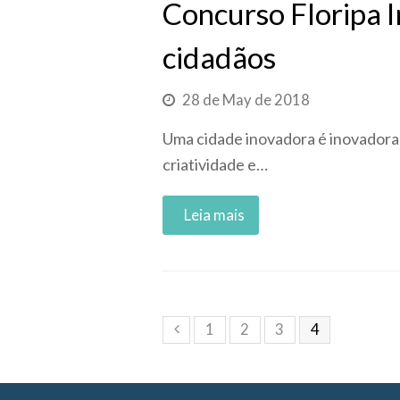
Concurso Floripa 
cidadãos
28 de May de 2018
Uma cidade inovadora é inovadora 
criatividade e…
Read More
1
2
3
4