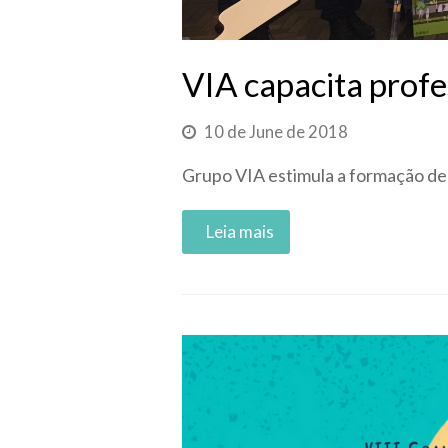
VIA capacita prof
10 de June de 2018
Grupo VIA estimula a formação de 
Read More