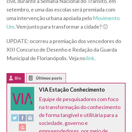
civil, durante a Semana Nacional do Trânsito, em
setembro, e uma das escolas será premiada com
uma intervenção urbana apoiada pelo
Movimento
Um
. Vem junto para transformar a cidade? 🙂
UPDATE: ocorreu a premiação dos vencedores do
XIII Concurso de Desenho e Redação da Guarda
Municipal de Florianópolis. Veja no
link
.
Bio
Latest Posts
VIA Estação Conhecimento
Equipe de pesquisadores com foco
na transformação do conhecimento
de forma tangível e utilitária para a
sociedade, governo e
empreendedores, por meio de