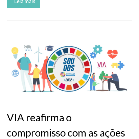
Read More
VIA reafirma o
compromisso com as ações