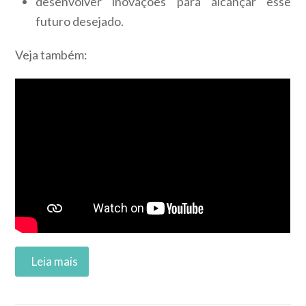
desenvolver inovações para alcançar esse
futuro desejado.
Veja também:
Read More