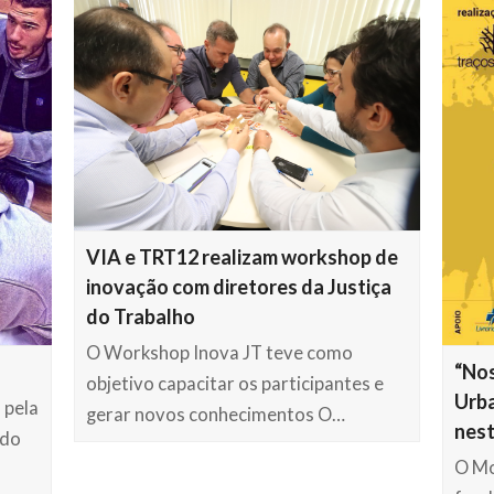
VIA e TRT12 realizam workshop de
inovação com diretores da Justiça
do Trabalho
O Workshop Inova JT teve como
“Nos
objetivo capacitar os participantes e
Urba
 pela
gerar novos conhecimentos O…
nest
 do
O Mo