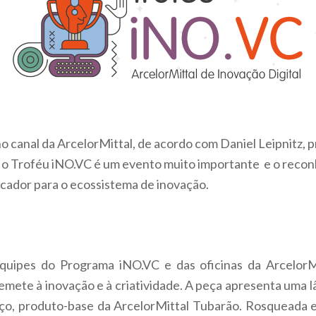
no canal da ArcelorMittal, de acordo com Daniel Leipnitz,
o Troféu iNO.VC é um evento muito importante e o reconh
icador para o ecossistema de inovação.
quipes do Programa iNO.VC e das oficinas da ArcelorMi
mete à inovação e à criatividade. A peça apresenta uma l
m aço, produto-base da ArcelorMittal Tubarão. Rosqueada 