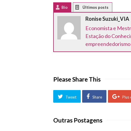
Bio
Latest Posts
Ronise Suzuki_VIA
Economista e Mestre
Estação do Conheci
empreendedorismo p
Please Share This
Tweet
Share
Plus
Outras Postagens