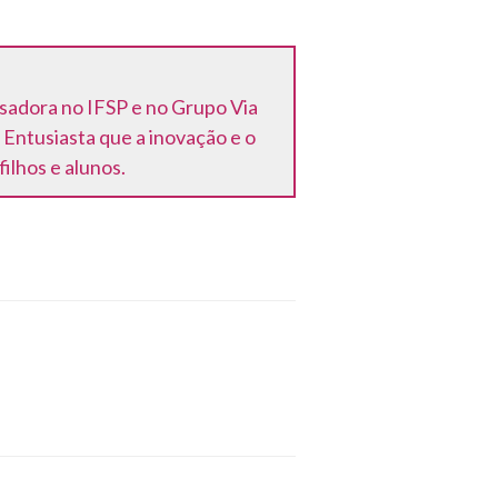
sadora no IFSP e no Grupo Via
ntusiasta que a inovação e o
lhos e alunos.