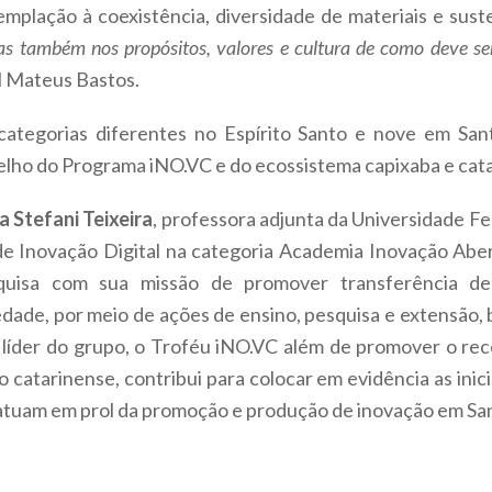
plação à coexistência, diversidade de materiais e suste
as também nos propósitos, valores e cultura de como deve se
l Mateus Bastos.
ategorias diferentes no Espírito Santo e nove em Sant
elho do Programa iNO.VC e do ecossistema capixaba e cat
a Stefani Teixeira
, professora adjunta da Universidade Fe
e Inovação Digital na categoria Academia Inovação Abe
uisa com sua missão de promover transferência de
ade, por meio de ações de ensino, pesquisa e extensão, 
líder do grupo, o Troféu iNO.VC além de promover o re
catarinense, contribui para colocar em evidência as inici
atuam em prol da promoção e produção de inovação em San