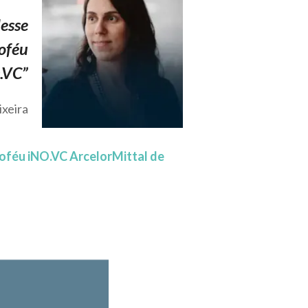
desse
roféu
.VC”
ixeira
oféu iNO.VC ArcelorMittal de