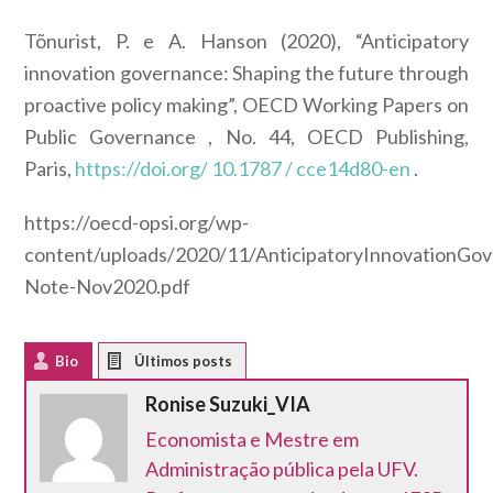
Tõnurist, P. e A. Hanson (2020), “Anticipatory
innovation governance: Shaping the future through
proactive policy making”,
OECD Working Papers on
Public Governance
, No. 44, OECD Publishing,
Paris,
https://doi.org/ 10.1787 / cce14d80-en
.
https://oecd-opsi.org/wp-
content/uploads/2020/11/AnticipatoryInnovationGo
Note-Nov2020.pdf
Bio
Latest Posts
Ronise Suzuki_VIA
Economista e Mestre em
Administração pública pela UFV.