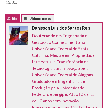
15:00.
Bio
Latest Posts
Danisson Luiz dos Santos Reis
Doutorando em Engenharia e
Gestão do Conhecimento na
Universidade Federal de Santa
Catarina. Mestre em Propriedade
Intelectual e Transferência de
Tecnologia para Inovação pela
Universidade Federal de Alagoas.
Graduado em Engenharia de
Produção pela Universidade
Federal de Sergipe. Atuo há cerca
de 10 anos com Inovação,
Empreendedorismo, Criatividade e