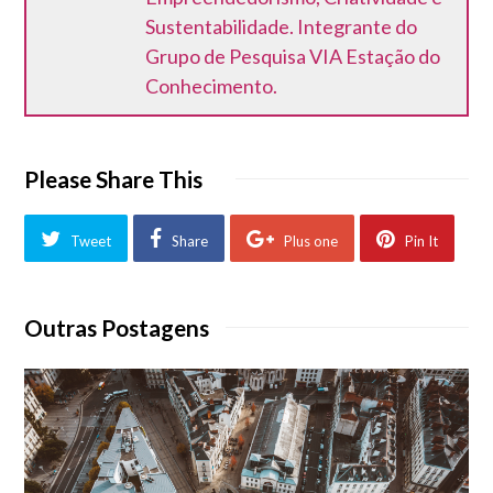
Sustentabilidade. Integrante do
Grupo de Pesquisa VIA Estação do
Conhecimento.
Please Share This
Tweet
Share
Plus one
Pin It
Outras Postagens