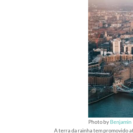
Photo by
Benjamin 
A terra da rainha tem promovido a