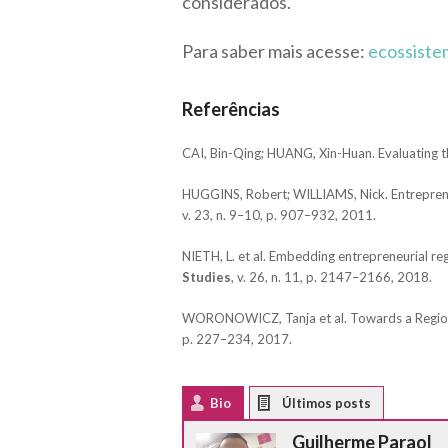
considerados.
Para saber mais acesse:
ecossiste
Referências
CAI, Bin-Qing; HUANG, Xin-Huan. Evaluating 
HUGGINS, Robert; WILLIAMS, Nick. Entrepreneu
v. 23, n. 9–10, p. 907–932, 2011.
NIETH, L. et al. Embedding entrepreneurial reg
Studies
, v. 26, n. 11, p. 2147–2166, 2018.
WORONOWICZ, Tanja et al. Towards a Regiona
p. 227–234, 2017.
Bio
Latest Posts
Guilherme Paraol