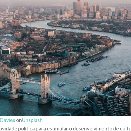
Davies
on
Unsplash
tividade política para estimular o desenvolvimento de cu