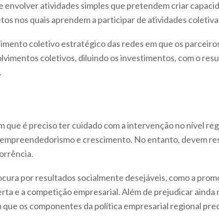
e envolver atividades simples que pretendem criar capacid
tos nos quais aprendem a participar de atividades coletiva
mento coletivo estratégico das redes em que os parceiros 
vimentos coletivos, diluindo os investimentos, com o resu
.
 que é preciso ter cuidado com a intervenção no nível regi
empreendedorismo e crescimento. No entanto, devem resp
orrência.
procura por resultados socialmente desejáveis, como a pr
ta e a competição empresarial. Além de prejudicar ainda m
 que os componentes da política empresarial regional pr