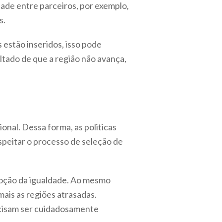
ade entre parceiros, por exemplo,
s.
estão inseridos, isso pode
ltado de que a região não avança,
onal. Dessa forma, as politicas
eitar o processo de seleção de
omoção da igualdade. Ao mesmo
ais as regiões atrasadas.
ecisam ser cuidadosamente