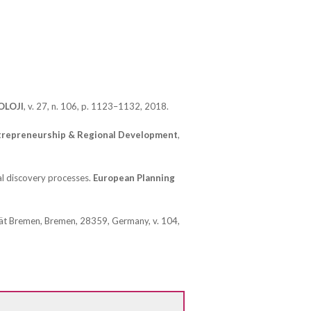
OLOJI
, v. 27, n. 106, p. 1123–1132, 2018.
trepreneurship & Regional Development
,
ial discovery processes.
European Planning
ität Bremen, Bremen, 28359, Germany, v. 104,