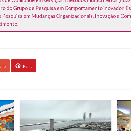
as de Qualidade em serviços; Métodos multicritérios (Fuz
ro do Grupo de Pesquisa em Comportamento inovador, Est
Pesquisa em Mudanças Organizacionais, Inovação e Com
cimento.
 one
Pin It