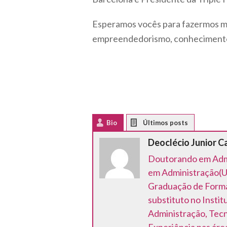
Esperamos vocês para fazermos ma
empreendedorismo, conhecimento
Bio
Latest Posts
Deoclécio Junior C
Doutorando em Adm
em Administração(U
Graduação de Forma
substituto no Insti
Administração, Tecn