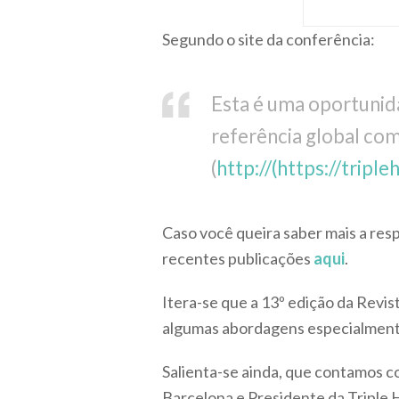
Segundo o site da conferência:
Esta é uma oportunid
referência global co
(
http://(https://tripl
Caso você queira saber mais a res
recentes publicações
aqui
.
Itera-se que a 13º edição da Revi
algumas abordagens especialmente
Salienta-se ainda, que contamos c
Barcelona e Presidente da Triple H