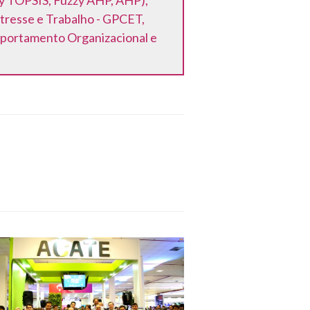
zy TOPSIS, Fuzzy AHP, AHP),
resse e Trabalho - GPCET,
portamento Organizacional e