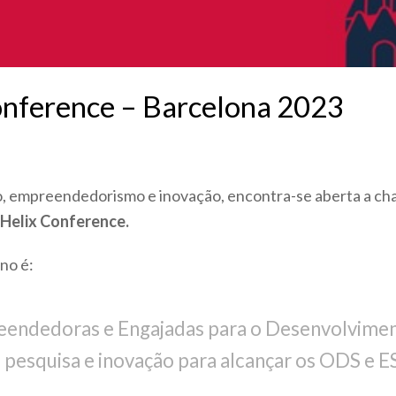
Conference – Barcelona 2023
 empreendedorismo e inovação, encontra-se aberta a cha
 Helix Conference.
no é:
endedoras e Engajadas para o Desenvolvimen
pesquisa e inovação para alcançar os ODS e E