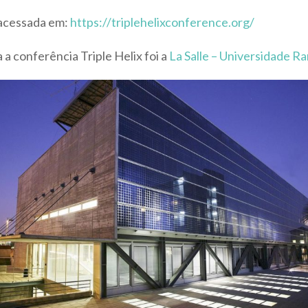
 acessada em:
https://triplehelixconference.org/
a a conferência Triple Helix foi a
La Salle – Universidade Ra