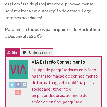
está em fase de planejamento e, provavelmente,
será realizada em outra região do estado. Logo
teremos novidades!
Parabéns a todos os participantes do Hackathon
#DesenvolveSC
🙂
Bio
Latest Posts
VIA Estação Conhecimento
Equipe de pesquisadores com foco
na transformação do conhecimento
de forma tangível e utilitária para a
sociedade, governo e
empreendedores, por meio de
ações de ensino, pesquisa e