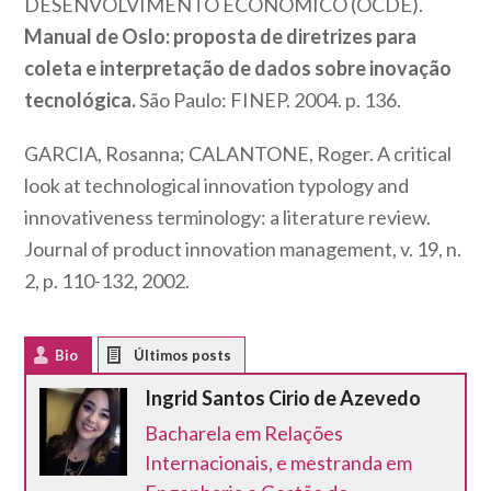
DESENVOLVIMENTO ECONÔMICO (OCDE).
Manual de Oslo: proposta de diretrizes para
coleta e interpretação de dados sobre inovação
tecnológica.
São Paulo: FINEP. 2004. p. 136.
GARCIA, Rosanna; CALANTONE, Roger. A critical
look at technological innovation typology and
innovativeness terminology: a literature review.
Journal of product innovation management
, v. 19, n.
2, p. 110-132, 2002.
Bio
Latest Posts
Ingrid Santos Cirio de Azevedo
Bacharela em Relações
Internacionais, e mestranda em