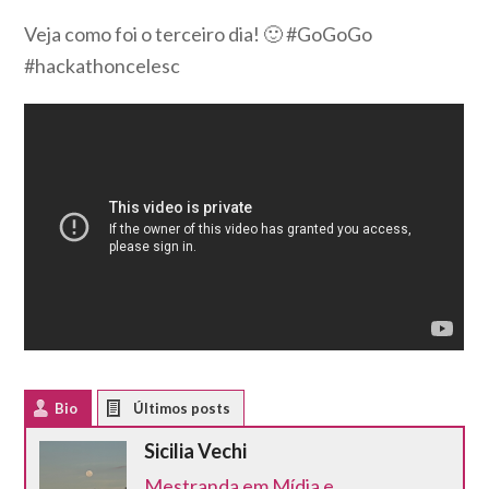
Veja como foi o terceiro dia! 🙂 #GoGoGo
#hackathoncelesc
Bio
Latest Posts
Sicilia Vechi
Mestranda em Mídia e