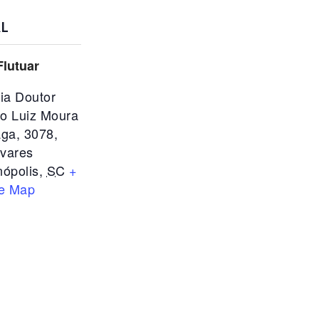
L
Flutuar
ia Doutor
io Luiz Moura
ga, 3078,
avares
nópolis
,
SC
+
e Map