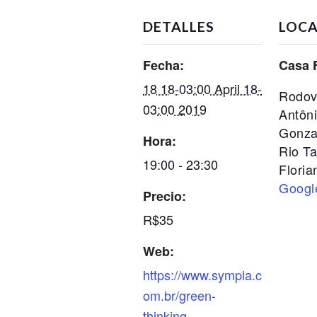
DETALLES
LOCA
Fecha:
Casa 
18 18-03:00 April 18-
Rodov
03:00 2019
Antôn
Gonza
Hora:
Rio T
19:00 - 23:30
Floria
Googl
Precio:
R$35
Web:
https://www.sympla.c
om.br/green-
thinking---