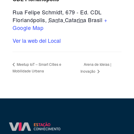
Rua Felipe Schmidt, 679 - Ed. CDL
Florianópolis
,
Santa Catarina
Brasil
+
Google Map
Ver la web del Local
Arena de Ideias |
Meetup IoT – Smart Cities e
Mobilidade Urbana
Inovação