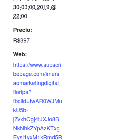
30-03:00 2019 @
22:00
Precio:
R$397
Web:
https://www.subscri
bepage.com/imers
aomarketingdigital_
floripa?
fbclid=IwAR0WJMu
kU5b-
jZvxhQgj4tJXJo8B
NkNhkZYpAzKTxg
Eysi1yxM1kRmd5R