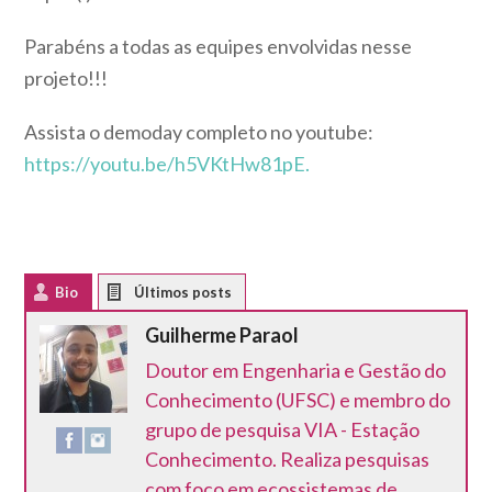
Parabéns a todas as equipes envolvidas nesse
projeto!!!
Assista o demoday completo no youtube:
https://youtu.be/h5VKtHw81pE.
Bio
Latest Posts
Guilherme Paraol
Doutor em Engenharia e Gestão do
Conhecimento (UFSC) e membro do
grupo de pesquisa VIA - Estação
Conhecimento. Realiza pesquisas
com foco em ecossistemas de