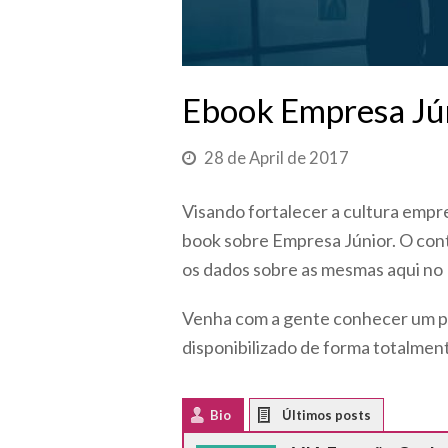
Ebook Empresa Jú
28 de April de 2017
Visando fortalecer a cultura emp
book sobre Empresa Júnior. O cont
os dados sobre as mesmas aqui no B
Venha com a gente conhecer um po
disponibilizado de forma totalment
Bio
Latest Posts