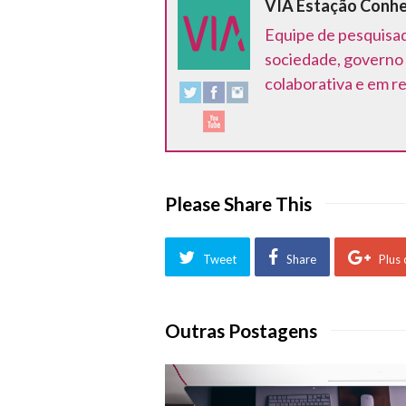
VIA Estação Conh
Equipe de pesquisad
sociedade, governo 
colaborativa e em r
Please Share This
Tweet
Share
Plus
Outras Postagens