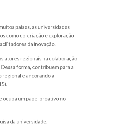
muitos países, as universidades
tos como co-criação e exploração
cilitadores da inovação.
os atores regionais na colaboração
. Dessa forma, contribuem para a
o regional e ancorando a
5).
de ocupa um papel proativo no
uisa da universidade.