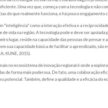
uficiente. Uma vez que, começa com a tecnologia e não com
cias do que realmente funciona, e há pouco engajamento c
 “inteligência” como a interação efetiva e a reciprocidad
e de vida na região. A tecnologia pode e deve ser apoiada 
iro lugar, reside na capacidade das pessoas de pensar e a
m sua capacidade básica de facilitar o aprendizado, são e
A; KUNE, 2015).
onais no ecossistema de inovação regional é onde a explora
s de forma mais poderosa. De fato, uma colaboração efic
eu potencial. Também, define a qualidade e a eficácia do 