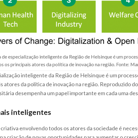
ia de especialização inteligente da Região de Helsinque é um proce
s os principais atores da política de inovação na região. Fonte: Ma
ialização inteligente da Região de Helsinque é um proces
s atores da política de inovação na região. Reproduzido d
rsitária desempenha um papel importante em cada uma dess
ais inteligentes
riativa envolvendo todos os atores da sociedade é necess
e na criação de novas oportunidades para aumentar o cresc