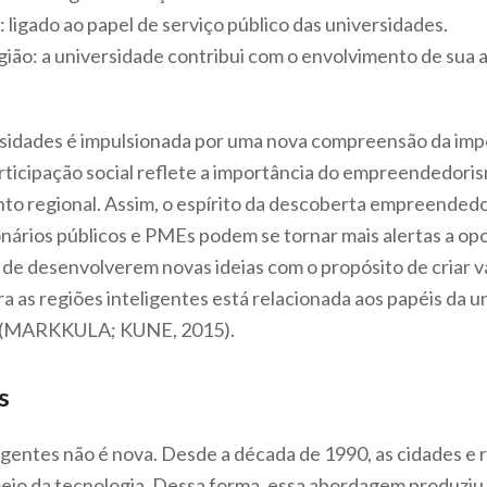
ligado ao papel de serviço público das universidades.
egião: a universidade contribui com o envolvimento de sua
rsidades é impulsionada por uma nova compreensão da impo
articipação social reflete a importância do empreendedori
 regional. Assim, o espírito da descoberta empreendedor
nários públicos e PMEs podem se tornar mais alertas a op
e desenvolverem novas ideias com o propósito de criar valo
a as regiões inteligentes está relacionada aos papéis da 
o (MARKKULA; KUNE, 2015).
s
ligentes não é nova. Desde a década de 1990, as cidades e
meio da tecnologia. Dessa forma, essa abordagem produziu