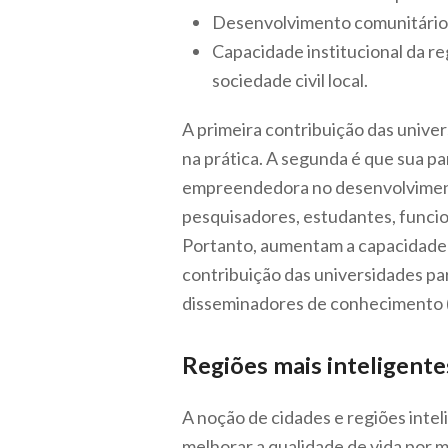
Desenvolvimento comunitário: 
Capacidade institucional da r
sociedade civil local.
A primeira contribuição das unive
na prática. A segunda é que sua p
empreendedora no desenvolvimento
pesquisadores, estudantes, funcio
Portanto, aumentam a capacidade d
contribuição das universidades par
disseminadores de conheciment
Regiões mais inteligente
A noção de cidades e regiões inte
melhorar a qualidade de vida por 