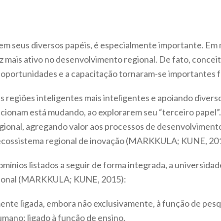
 em seus diversos papéis, é especialmente importante. Em 
 mais ativo no desenvolvimento regional. De fato, concei
oportunidades e a capacitação tornaram-se importantes fa
 regiões inteligentes mais inteligentes e apoiando divers
ncionam está mudando, ao explorarem seu “terceiro papel”
egional, agregando valor aos processos de desenvolviment
ecossistema regional de inovação (MARKKULA; KUNE, 201
mínios listados a seguir de forma integrada, a universida
gional (MARKKULA; KUNE, 2015):
ente ligada, embora não exclusivamente, à função de pesq
mano: ligado à função de ensino.