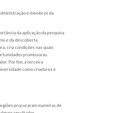
 administração e membros da
rtância da aplicação da pesquisa
smo e da descoberta
a, cria condições nas quais
ortunidades promissoras.
r. Por fim, a terceira
universidade como criadores e
 regiões procuraram maneiras de
 alguns resultados