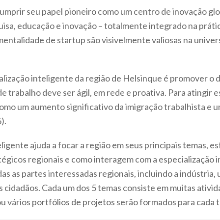
prir seu papel pioneiro como um centro de inovação global 
isa, educação e inovação – totalmente integrado na práti
mentalidade de startup são visivelmente valiosas na univ
ialização inteligente da região de Helsinque é promover o
de trabalho deve ser ágil, em rede e proativa. Para atingir 
omo um aumento significativo da imigração trabalhista e um
).
ligente ajuda a focar a região em seus principais temas, es
égicos regionais e como interagem com a especialização in
 as partes interessadas regionais, incluindo a indústria, 
s cidadãos. Cada um dos 5 temas consiste em muitas ativ
 ou vários portfólios de projetos serão formados para c