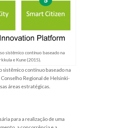
sso sistêmico contínuo baseado na
rkkula e Kune (2015).
so sistêmico contínuo baseado na
o Conselho Regional de Helsinki-
as áreas estratégicas.
ária para a realização de uma
imento, a concorrência e a