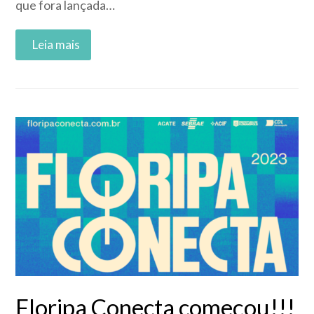
que fora lançada…
Read More
Floripa Conecta começou!!!