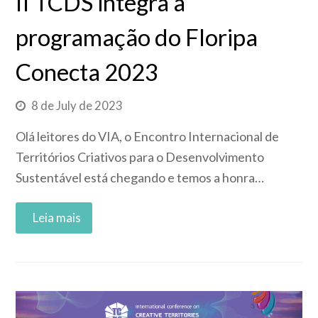
II TCDS integra a
programação do Floripa
Conecta 2023
8 de July de 2023
Olá leitores do VIA, o Encontro Internacional de
Territórios Criativos para o Desenvolvimento
Sustentável está chegando e temos a honra…
Read More