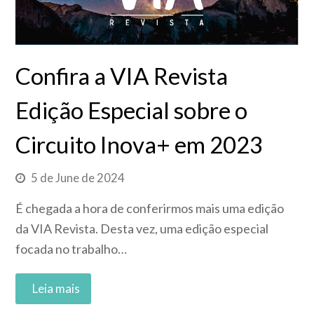
Confira a VIA Revista
Edição Especial sobre o
Circuito Inova+ em 2023
5 de June de 2024
É chegada a hora de conferirmos mais uma edição
da VIA Revista. Desta vez, uma edição especial
focada no trabalho…
Read More