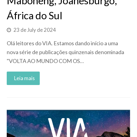
Maboneng, Joanesburgo,
África do Sul
23 de July de 2024
Olá leitores do VIA. Estamos dando início a uma
nova série de publicações quinzenais denominada
"VOLTA AO MUNDO COM OS…
Read More