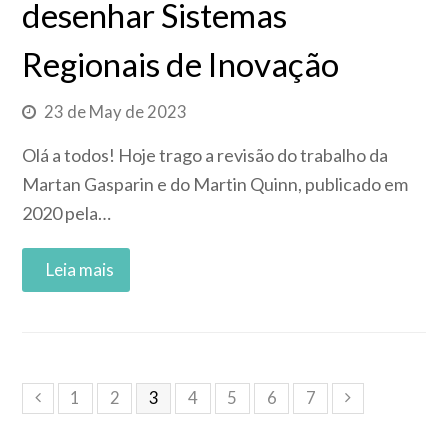
desenhar Sistemas
Regionais de Inovação
23 de May de 2023
Olá a todos! Hoje trago a revisão do trabalho da
Martan Gasparin e do Martin Quinn, publicado em
2020 pela…
Read More
1
2
3
4
5
6
7