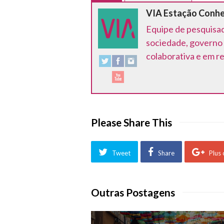
VIA Estação Conh
Equipe de pesquisad
sociedade, governo 
colaborativa e em r
Please Share This
Tweet
Share
Plus
Outras Postagens