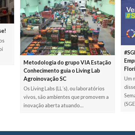
se!
os
oi
#SGE
Emp
Metodologia do grupo VIA Estação
Flor
Conhecimento guia o Living Lab
Agroinovação SC
Um m
diss
Os Living Labs (LL´s), ou laboratórios
Sema
vivos, são ambientes que promovem a
(SGE
inovação aberta atuando…