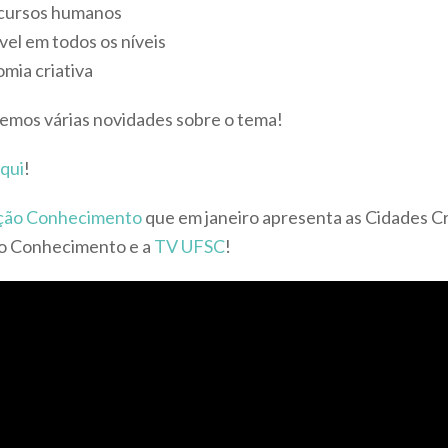
ecursos humanos
el em todos os níveis
mia criativa
remos várias novidades sobre o tema!
qui
!
ção Conhecimento
que em janeiro apresenta as Cidades C
ão Conhecimento e a
TV UFSC
!