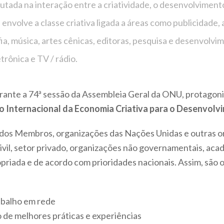
utada na interação entre a criatividade, o desenvolviment
 envolve a classe criativa ligada a áreas como publicidade, a
fia, música, artes cênicas, editoras, pesquisa e desenvolvi
rônica e TV / rádio.
ante a 74ª sessão da Assembleia Geral da ONU, protagoni
o Internacional da Economia Criativa para o Desenvolv
ados Membros, organizações das Nações Unidas e outras or
vil, setor privado, organizações não governamentais, acad
priada e de acordo com prioridades nacionais. Assim, são
abalho em rede
 de melhores práticas e experiências