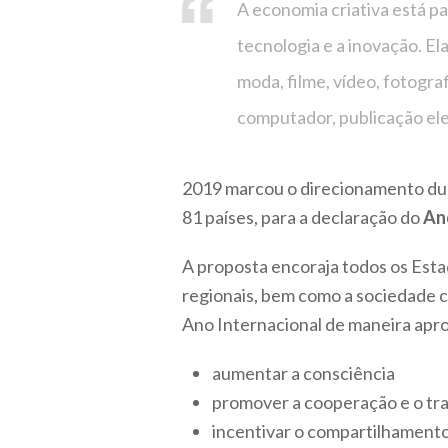
A economia criativa está pa
tecnologia e a inovação. Ela
moda, filme, vídeo, fotogra
computador, publicação elet
2019 marcou o direcionamento dur
81 países, para a declaração do
An
A proposta encoraja todos os Est
regionais, bem como a sociedade ci
Ano Internacional de maneira apro
aumentar a consciência
promover a cooperação e o tr
incentivar o compartilhamento