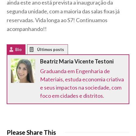
ainda este ano está prevista a inauguração da
segunda unidade, com a maioria das salas fixas já
reservadas. Vida longa ao S7! Continuamos
acompanhando!!
Bio
Latest Posts
Beatriz Maria Vicente Testoni
Graduanda em Engenharia de
Materiais, estuda economia criativa
e seus impactos na sociedade, com
foco em cidades e distritos.
Please Share This