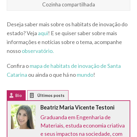
Cozinha compartilhada
Deseja saber mais sobre os habitats de inovação do
estado? Veja
aqui
! E se quiser saber sobre mais
informações e notícias sobre o tema, acompanhe
nosso
observatório.
Confira o
mapa de habitats de inovação de Santa
Catarina
ou ainda o que há no
mundo
!
Bio
Latest Posts
Beatriz Maria Vicente Testoni
Graduanda em Engenharia de
Materiais, estuda economia criativa
e seus impactos na sociedade, com