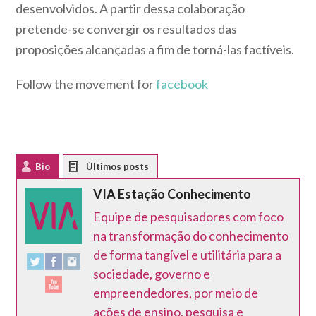
desenvolvidos. A partir dessa colaboração
pretende-se convergir os resultados das
proposições alcançadas a fim de torná-las factíveis.
Follow the movement for
facebook
Bio
Latest Posts
VIA Estação Conhecimento
Equipe de pesquisadores com foco
na transformação do conhecimento
de forma tangível e utilitária para a
sociedade, governo e
empreendedores, por meio de
ações de ensino, pesquisa e