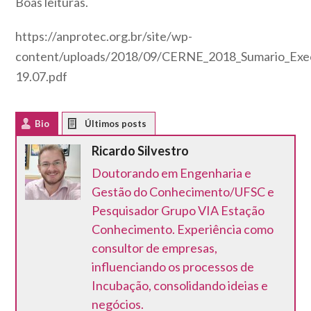
Boas leituras.
https://anprotec.org.br/site/wp-
content/uploads/2018/09/CERNE_2018_Sumario_Ex
19.07.pdf
Bio
Latest Posts
Ricardo Silvestro
Doutorando em Engenharia e
Gestão do Conhecimento/UFSC e
Pesquisador Grupo VIA Estação
Conhecimento. Experiência como
consultor de empresas,
influenciando os processos de
Incubação, consolidando ideias e
negócios.