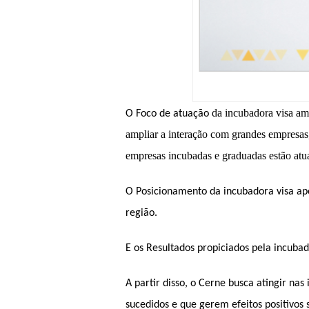
da incubadora
visa
a
m
O
Foco de atuação
a
mpliar a interação com grandes empresa
empr
esas incubadas e graduadas
estão
atu
O
Posicionamento
da incubadora visa ap
região.
E os
Resultados
propiciados pela incubad
A partir disso, o Cerne busca atingir n
sucedidos e que gerem efeitos positivos 