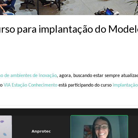
curso para implantação do Mode
o de ambientes de inovação
, agora, buscando estar sempre atualiz
po
VIA Estação Conhecimento
está participando do curso
implantação