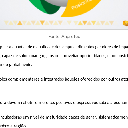
Fonte: Anprotec
pliar a quantidade e qualidade dos empreendimentos geradores de impac
s,
capaz de
solucionar gargalos ou aproveitar oportunidades;
e um p
osi
ando global
mente
.
oios complementares e integrados àqueles oferecidos por outros ato
ora devem refletir em efeitos positivos e expressivos sobre a econom
as incubadoras um nível de maturidade capaz de gerar, sistematica
sobre a região.