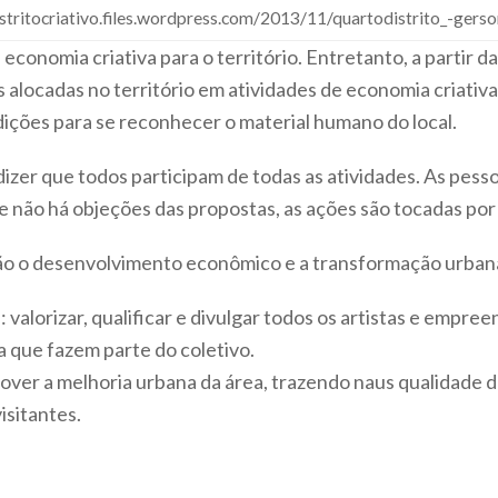
istritocriativo.files.wordpress.com/2013/11/quartodistrito_-gerso
economia criativa para o território. Entretanto, a partir da 
 alocadas no território em atividades de economia criativ
edições para se reconhecer o material humano do local.
dizer que todos participam de todas as atividades. As pess
 não há objeções das propostas, as ações são tocadas por
 são o desenvolvimento econômico e a transformação urban
o
: valorizar, qualificar e divulgar todos os artistas e empr
 que fazem parte do coletivo.
over a melhoria urbana da área, trazendo naus qualidade
isitantes.