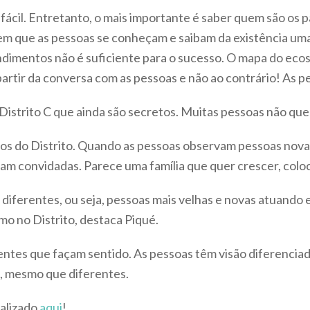
il. Entretanto, o mais importante é saber quem são os pa
m que as pessoas se conheçam e saibam da existência uma
mentos não é suficiente para o sucesso. O mapa do ecoss
artir da conversa com as pessoas e não ao contrário! As 
 Distrito C que ainda são secretos. Muitas pessoas não q
hos do Distrito. Quando as pessoas observam pessoas nova
am convidadas. Parece uma família que quer crescer, colo
s diferentes, ou seja, pessoas mais velhas e novas atuando
mo no Distrito, destaca Piqué.
tes que façam sentido. As pessoas têm visão diferenciada 
s, mesmo que diferentes.
ualizado
aqui
!