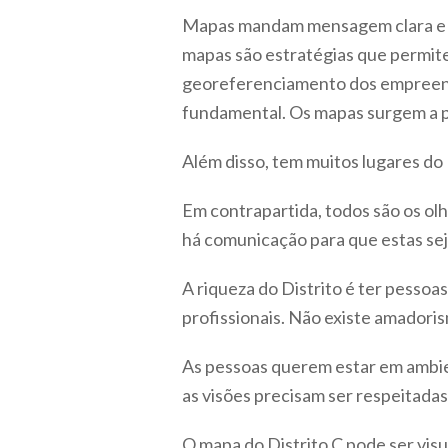
Mapas mandam mensagem clara e fác
mapas são estratégias que permite
georeferenciamento dos empreendi
fundamental. Os mapas surgem a p
Além disso, tem muitos lugares do
Em contrapartida, todos são os ol
há comunicação para que estas sej
A riqueza do Distrito é ter pessoa
profissionais. Não existe amadoris
As pessoas querem estar em ambien
as visões precisam ser respeitada
O mapa do Distrito C pode ser vis