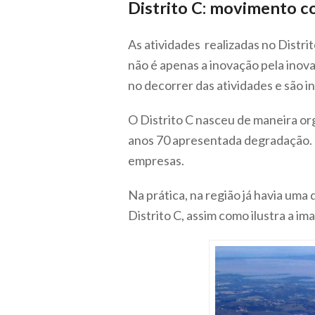
Distrito C: movimento c
As atividades realizadas no Distr
não é apenas a inovação pela inova
no decorrer das atividades e são 
O Distrito C nasceu de maneira or
anos 70 apresentada degradação. 
empresas.
Na prática, na região já havia uma 
Distrito C, assim como ilustra a im