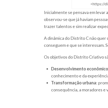
<https://d
Inicialmente se pensava em levar a 
observou-se que já haviam pessoas
trazer talentos e sim realizar exp
A dinâmica do Distrito C não quer 
conseguem e que se interessam. Se
Os objetivos do Distrito Criativo
Desenvolvimento econômic
conhecimento e da experiência
Transformação urbana
: prom
consequência, a moradores e v