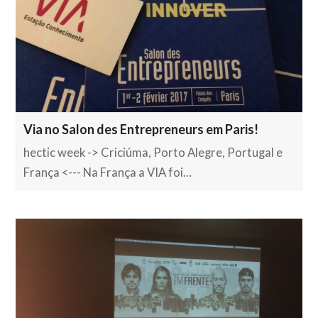
Via no Salon des Entrepreneurs em Paris!
hectic week -> Criciúma, Porto Alegre, Portugal e
França <--- Na França a VIA foi…