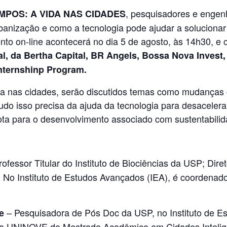
, pesquisadores e engen
MPOS: A VIDA NAS CIDADES
urbanização e como a tecnologia pode ajudar a soluciona
nto on-line acontecerá no dia 5 de agosto, às 14h30, e 
al, da Bertha Capital, BR Angels, Bossa Nova Invest,
nternshinp Program.
a nas cidades, serão discutidos temas como mudanças c
do isso precisa da ajuda da tecnologia para desacelera
rota para o desenvolvimento associado com sustentabili
ofessor Titular do Instituto de Biociências da USP; Diret
. No Instituto de Estudos Avançados (IEA), é coordena
– Pesquisadora de Pós Doc da USP, no Instituto de 
e
da UNINOVE do Mestrado Acadêmico em Cidades Intelige