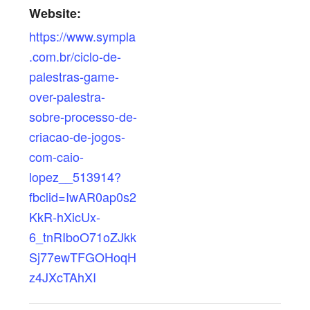
Website:
https://www.sympla
.com.br/ciclo-de-
palestras-game-
over-palestra-
sobre-processo-de-
criacao-de-jogos-
com-caio-
lopez__513914?
fbclid=IwAR0ap0s2
KkR-hXicUx-
6_tnRIboO71oZJkk
Sj77ewTFGOHoqH
z4JXcTAhXI