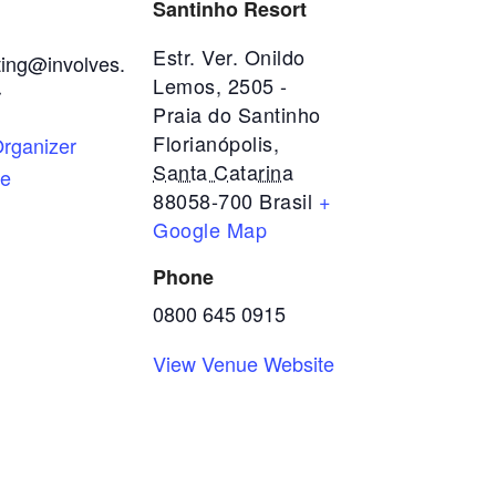
Santinho Resort
Estr. Ver. Onildo
ing@involves.
Lemos, 2505 -
r
Praia do Santinho
Florianópolis
,
rganizer
Santa Catarina
te
88058-700
Brasil
+
Google Map
Phone
0800 645 0915
View Venue Website