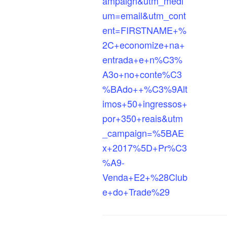
ampaign&utm_medi
um=email&utm_cont
ent=FIRSTNAME+%
2C+economize+na+
entrada+e+n%C3%
A3o+no+conte%C3
%BAdo++%C3%9Alt
imos+50+ingressos+
por+350+reais&utm
_campaign=%5BAE
x+2017%5D+Pr%C3
%A9-
Venda+E2+%28Club
e+do+Trade%29