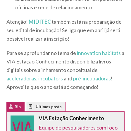
oficinas e rede de relacionamento.
Atenção!
MIDITEC
também está na preparação de
seu edital de incubação! Se liga que em abril já será
possível realizar a inscrição!
Para se aprofundar no tema de
innovation habitats
a
VIA Estação Conhecimento disponibiliza livros
digitais sobre alinhamento conceitual de
aceleradoras
,
incubators
and
pré-incubadoras
!
Aproveite que o ano está só começando!
Bio
Latest Posts
VIA Estação Conhecimento
Equipe de pesquisadores com foco