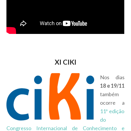
XI CIKI
Nos dias
18 e 19/11
também
ocorre a
11ª edição
do
Congresso Internacional de Conhecimento e