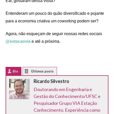
Eai, gostaram dessa visita?
Entenderam um pouco do quão diversificado e pujante
para a economia criativa um
coworking
podem ser?
Agora, não esqueçam de seguir nossas redes sociais
@estacaovia
e até a próxima.
Bio
Latest Posts
Ricardo Silvestro
Doutorando em Engenharia e
Gestão do Conhecimento/UFSC e
Pesquisador Grupo VIA Estação
Conhecimento. Experiência como