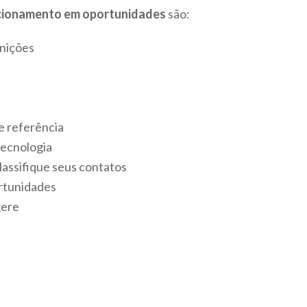
acionamento em oportunidades
são:
inições
e referência
tecnologia
lassifique seus contatos
ortunidades
gere