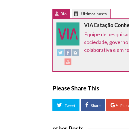
Bio
Latest Posts
VIA Estação Conh
Equipe de pesquisad
sociedade, governo 
colaborativa e em r
Please Share This
Tweet
Share
Plus
other Posts