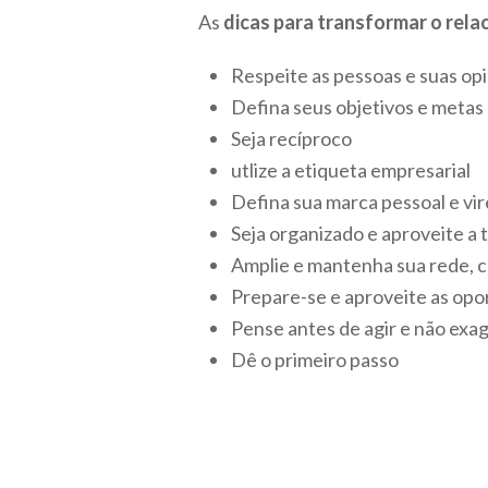
As
dicas para transformar o rel
Respeite as pessoas e suas op
Defina seus objetivos e metas
Seja recíproco
utlize a etiqueta empresarial
Defina sua marca pessoal e vir
Seja organizado e aproveite a 
Amplie e mantenha sua rede, c
Prepare-se e aproveite as op
Pense antes de agir e não exa
Dê o primeiro passo