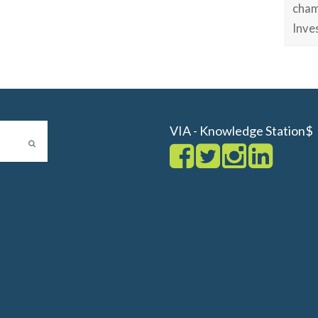
cham
Inve
VIA - Knowledge Station$