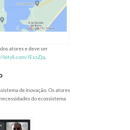
dos atores e deve ser
//bityli.com/JExzZjq
.
o
ssistema de inovação. Os atores
 necessidades do ecossistema