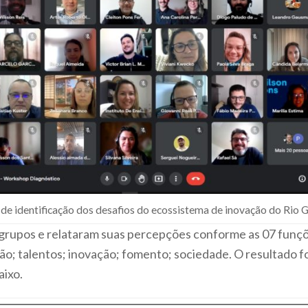
e identificação dos desafios do ecossistema de inovação do Rio G
 grupos e relataram suas percepções conforme as 07 funç
ão; talentos; inovação; fomento; sociedade. O resultado f
ixo.