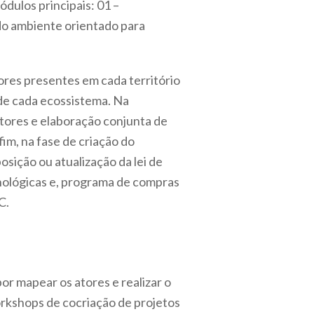
ódulos principais: 01 –
do ambiente orientado para
ores presentes em cada território
 de cada ecossistema. Na
atores e elaboração conjunta de
im, na fase de criação do
sição ou atualização da lei de
nológicas e, programa de compras
C.
por mapear os atores e realizar o
rkshops de cocriação de projetos