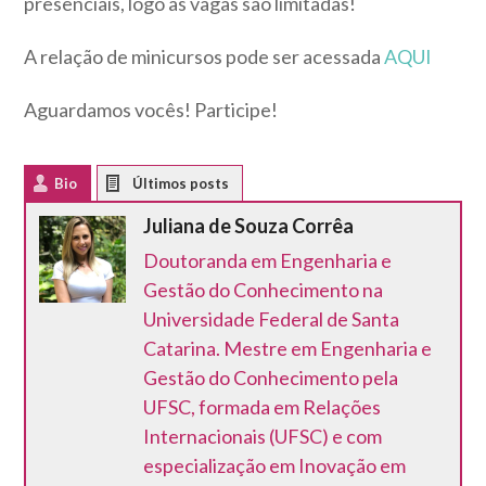
presenciais, logo as vagas são limitadas!
A relação de minicursos pode ser acessada
AQUI
Aguardamos vocês! Participe!
Bio
Latest Posts
Juliana de Souza Corrêa
Doutoranda em Engenharia e
Gestão do Conhecimento na
Universidade Federal de Santa
Catarina. Mestre em Engenharia e
Gestão do Conhecimento pela
UFSC, formada em Relações
Internacionais (UFSC) e com
especialização em Inovação em