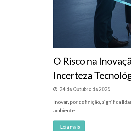
O Risco na Inovaç
Incerteza Tecnológ
24 de Outubro de 2025
Inovar, por definição, significa li
ambiente…
Read More