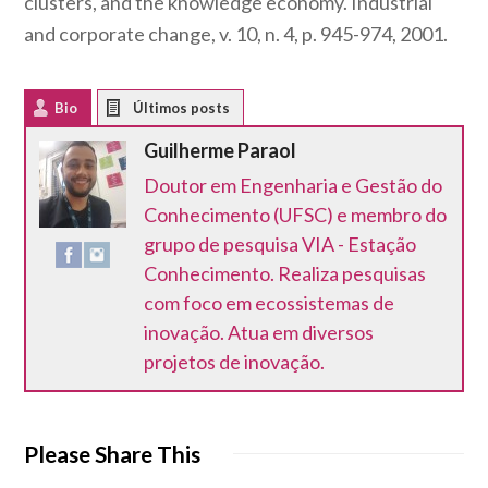
clusters, and the knowledge economy.
Industrial
and corporate change
, v. 10, n. 4, p. 945-974, 2001.
Bio
Latest Posts
Guilherme Paraol
Doutor em Engenharia e Gestão do
Conhecimento (UFSC) e membro do
grupo de pesquisa VIA - Estação
Conhecimento. Realiza pesquisas
com foco em ecossistemas de
inovação. Atua em diversos
projetos de inovação.
Please Share This