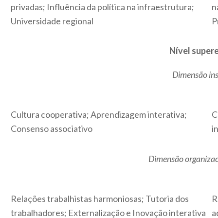
privadas; Influência da política na infraestrutura;
n
Universidade regional
P
Nível super
Dimensão ins
Cultura cooperativa; Aprendizagem interativa;
C
Consenso associativo
i
Dimensão organizac
Relações trabalhistas harmoniosas; Tutoria dos
R
trabalhadores; Externalização e Inovação interativa
a