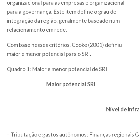
organizacional para as empresas e organizacional
para a governança. Este item define o grau de
integração da região, geralmente baseado num
relacionamento em rede.
Com base nesses critérios, Cooke (2001) definiu
maior e menor potencial para o SRI.
Quadro 1: Maior e menor potencial de SRI
Maior potencial SRI
Nível de inf
– Tributação e gastos autônomos; Finanças regionais
G