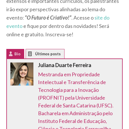
extensos e importantes currículos, os palestrantes
irão expor perspectivas alinhadas ao lema do
evento:
“O Futuro é Criativo!”
. Acesse o
site do
evento
e fique por dentro das novidades! Será
online e gratuito. Inscreva-se!
Bio
Latest Posts
Juliana Duarte Ferreira
Mestranda em Propriedade
Intelectual e Transferência de
Tecnologia para a Inovação
(PROFNIT) pela Universidade
Federal de Santa Catarina (UFSC).
Bacharela em Administração pelo
Instituto Federal de Educação,
Ciência e Tecnologia Farroupilha