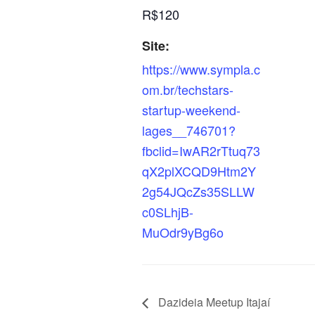
R$120
Site:
https://www.sympla.c
om.br/techstars-
startup-weekend-
lages__746701?
fbclid=IwAR2rTtuq73
qX2plXCQD9Htm2Y
2g54JQcZs35SLLW
c0SLhjB-
MuOdr9yBg6o
Dazideia Meetup Itajaí