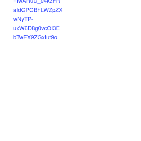
=IwAR0D_e4kzFR
aIdGPGBhLWZpZX
wNyTP-
uxW6D8g0vcOI3E
bTwEX9ZGxIut9o