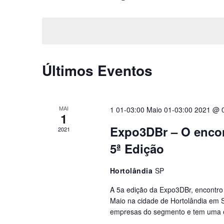
Eventos
Selecione
Navigation
by
a
Keyword.
data.
Últimos Eventos
Calendário
de
Eventos
MAI
1 01-03:00 Maio 01-03:00 2021 @ 
1
Expo3DBr – O encon
2021
5ª Edição
Hortolândia
SP
A 5a edição da Expo3DBr, encontro
Maio na cidade de Hortolândia em 
empresas do segmento e tem uma 