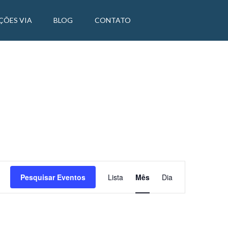
ÇÕES VIA
BLOG
CONTATO
Evento
Pesquisar Eventos
Lista
Mês
Dia
Views
Navigation