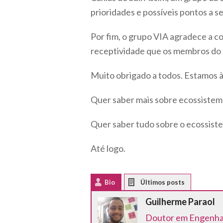
prioridades e possíveis pontos a 
Por fim, o grupo VIA agradece a c
receptividade que os membros do g
Muito obrigado a todos. Estamos à
Quer saber mais sobre ecossiste
Quer saber tudo sobre o ecossist
Até logo.
Bio
Latest Posts
Guilherme Paraol
Doutor em Engenhar