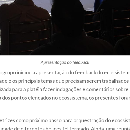
Apresentação do feedback
 grupo iniciou a apresentação do feedback do ecossistema 
dade e os principais temas que precisam serem trabalhados
ilizada para a platéia fazer indagações e comentários sobre
 dos pontos elencados no ecossistema, os presentes fora
diretrizes como próximo passo para orquestração do ecossi
cidade de diferentes hélices foi formado. Ainda, uma reun