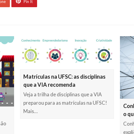
 one
Pin It
Matrículas na UFSC: as disciplinas
que a VIA recomenda
Veja a trilha de disciplinas que a VIA
preparou para as matrículas na UFSC!
Conh
Mais…
o qu
são
Conh
expl