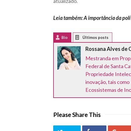
atualizado.
Leia também: A importância da polí
Bio
Latest Posts
Rossana Alves de 
Mestranda em Propri
Federal de Santa Ca
Propriedade Intelec
inovação, tais como
Ecossistemas de Ino
Please Share This