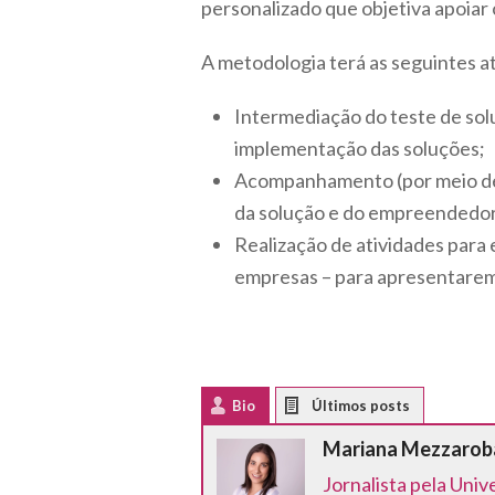
personalizado que objetiva apoiar
A metodologia terá as seguintes a
Intermediação do teste de sol
implementação das soluções;
Acompanhamento (por meio de 
da solução e do empreendedor
Realização de atividades par
empresas – para apresentarem 
Bio
Latest Posts
Mariana Mezzarob
Jornalista pela Un