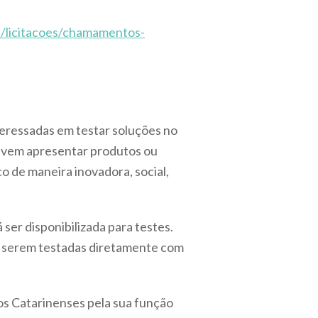
p/licitacoes/chamamentos-
teressadas em testar soluções no
devem apresentar produtos ou
 de maneira inovadora, social,
ser disponibilizada para testes.
ra serem testadas diretamente com
os Catarinenses pela sua função