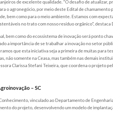
ranjeiros de excelente qualidade. “O desafio de atualizar, 
ara o agronegócio, por meio deste Edital de chamamento 
ade, bem como para o meio ambiente. Estamos com expect
tentáveis no trato com nosso resíduo orgânico”, destaca D
l, bem como do ecossistema de inovação será ponto chave
o a importância de se trabalhar a inovação no setor púb
amos que esta iniciativa seja a primeira de muitas para t
ras, não somente na Ceasa, mas também nas demais insti
ssora Clarissa Stefani Teixeira, que coordena o projeto pe
Agroinovação – SC
 Conhecimento, vinculado ao Departamento de Engenhar
ejamento do projeto, desenvolvendo um modelo de implant