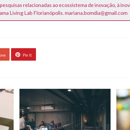
pesquisas relacionadas ao ecossistema de inovação, à ino
ama Living Lab Florianópolis. mariana.bomdia@gmail.com
 one
Pin It