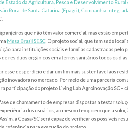
de Estado da Agricultura, Pesca e Desenvolvimento Rural 
ão Rural de Santa Catarina (Epagri)
,
Companhia Integrada
C.
igranjeiros que não têm valor comercial, mas estão em pe
ama
Mesa Brasil SESC
. O projeto social, que tem sede local
uição para instituições sociais e famílias cadastradas pelo
de resíduos orgânicos em aterros sanitários todos os dias
ir esse desperdício e dar um fim mais sustentável aos res
ção inovadora no mercado. Por meio de uma parceria com u
para participação do projeto Living Lab Agroinovação SC – c
 na fase de chamamento de empresas dispostas a testar solu
a experiência dos usuários, ao mesmo tempo em que a soluçã
 Assim, a Ceasa/SC será capaz de verificar os possíveis re
e referência para execução do projeto.