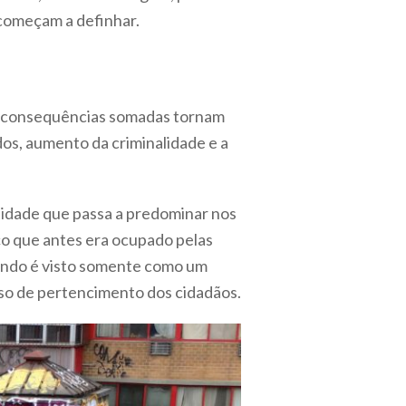
 começam a definhar.
as consequências somadas tornam
dos, aumento da criminalidade e a
ntidade que passa a predominar nos
ço que antes era ocupado pelas
uando é visto somente como um
so de pertencimento dos cidadãos.