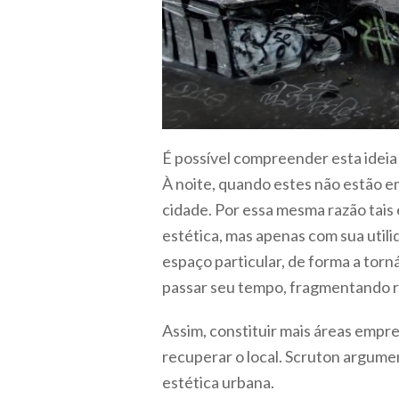
É possível compreender esta idei
À noite, quando estes não estão e
cidade. Por essa mesma razão tai
estética, mas apenas com sua utili
espaço particular, de forma a torn
passar seu tempo, fragmentando re
Assim, constituir mais áreas empre
recuperar o local. Scruton argume
estética urbana.