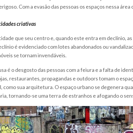
 perigoso. Com a evasão das pessoas os espaços nessa área
idades criativas
cidade que seu centro e, quando este entra em declínio, 
declínio é evidenciado com lotes abandonados ou vandaliza
imóveis se tornam invendáveis.
ausa é o desgosto das pessoas com a feiura e a falta de ide
ojas, restaurantes, propagandas e outdoors tomam o espa
ocal, como sua arquitetura. O espaço urbano se degenera q
ria, tornando-se uma terra de estranhos e afogando o sen