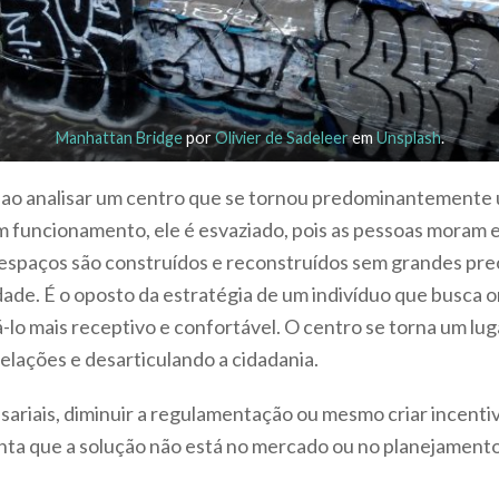
Manhattan Bridge
por
Olivier de Sadeleer
em
Unsplash
.
a ao analisar um centro que se tornou predominantemente
m funcionamento, ele é esvaziado, pois as pessoas moram 
s espaços são construídos e reconstruídos sem grandes pr
dade. É o oposto da estratégia de um indivíduo que busca 
á-lo mais receptivo e confortável. O centro se torna um l
lações e desarticulando a cidadania.
sariais, diminuir a regulamentação ou mesmo criar incentiv
nta que a solução não está no mercado ou no planejamento