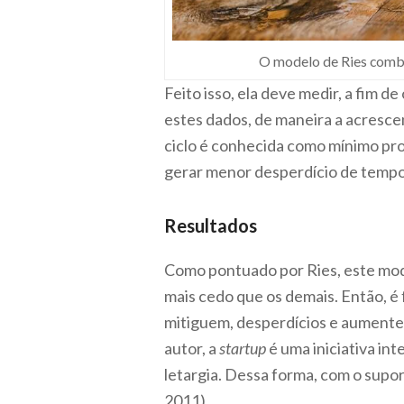
O modelo de Ries combi
Feito isso, ela deve medir, a fim 
estes dados, de maneira a acrescen
ciclo é conhecida como mínimo pro
gerar menor desperdício de tempo 
Resultados
Como pontuado por Ries, este mod
mais cedo que os demais. Então, é
mitiguem, desperdícios e aumentem
autor, a
startup
é uma iniciativa in
letargia. Dessa forma, com o supor
2011).