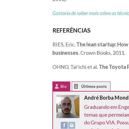
Gostaria de saber mais sobre as técni
REFERÊNCIAS
RIES, Eric.
The lean startup: How 
businesses
. Crown Books, 2011.
OHNO, Taiʻichi et al.
The Toyota 
Bio
Latest Posts
André Borba Mon
Graduando em Engenh
temas que permeiam
do Grupo VIA. Possu