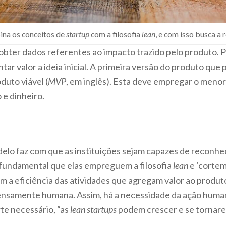
na os conceitos de
startup
com a filosofia
lean
, e com isso busca a
de obter dados referentes ao impacto trazido pelo produto.
tar valor a ideia inicial. A primeira versão do produto que
duto viável (
MVP
, em inglês). Esta deve empregar o menor
e dinheiro.
elo faz com que as instituições sejam capazes de reconh
 fundamental que elas empreguem a filosofia
lean
e ‘cortem 
 a eficiência das atividades que agregam valor ao produt
tensamente humana. Assim, há a necessidade da ação humana
te necessário, “as
lean startups
podem crescer e se tornare