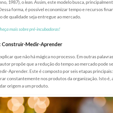
no, 1987), o
lean.
Assim, este modelo busca, principalmente
essa forma, é possível economizar tempo e recursos fin
 de qualidade seja entregue ao mercado.
heça mais sobre pré-incubadoras!
k: Construir-Medir-Aprender
plicar que não há mágica no processo. Em outras palavras, 
 o autor propõe que a redução do tempo ao mercado pode ser
ir-Aprender. Este é composto por seis etapas principais: 
girar constantemente nos produtos da organização. Isto é, a
a dar origem a um produto.