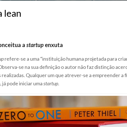
a lean
conceitua a
startup
enxuta
up
refere-se a uma “instituição humana projetada para cria
bserva-se na sua definição o autor não faz distinção acer
 realizadas. Qualquer um que atrever-se a empreender a f
, já pode iniciar uma
startup
.