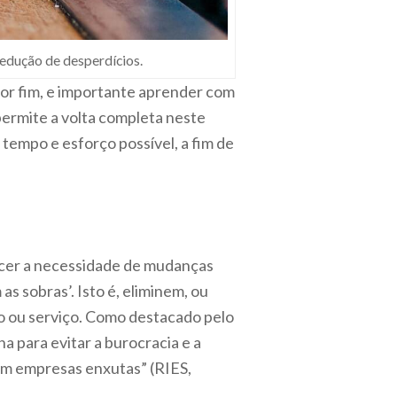
 redução de desperdícios.
 Por fim, e importante aprender com
 permite a volta completa neste
 tempo e esforço possível, a fim de
ecer a necessidade de mudanças
as sobras’. Isto é, eliminem, ou
o ou serviço. Como destacado pelo
 para evitar a burocracia e a
m empresas enxutas” (RIES,